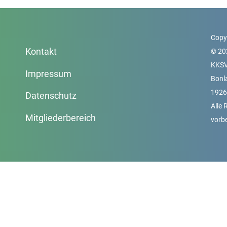
Copy
Kontakt
© 20
KKS
Impressum
Bonl
1926 
Datenschutz
Alle 
Mitgliederbereich
vorb